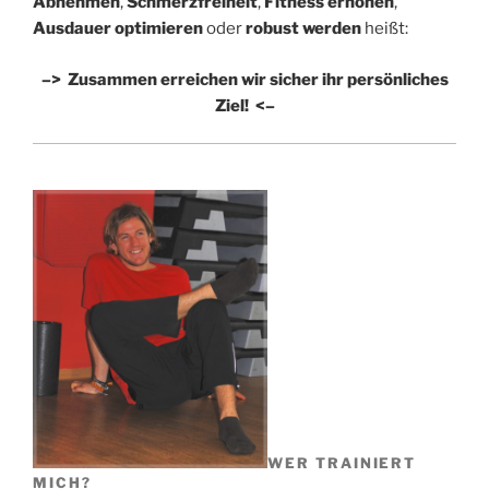
Abnehmen
,
Schmerzfreiheit
,
Fitness erhöhen
,
Ausdauer optimieren
oder
robust werden
heißt:
–> Zusammen erreichen wir sicher ihr persönliches
Ziel! <–
WER TRAINIERT
MICH?