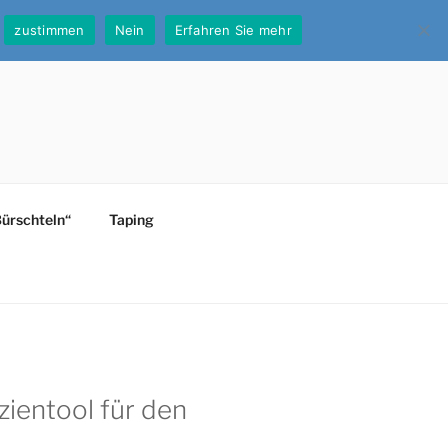
zustimmen
Nein
Erfahren Sie mehr
Bürschteln“
Taping
zientool für den