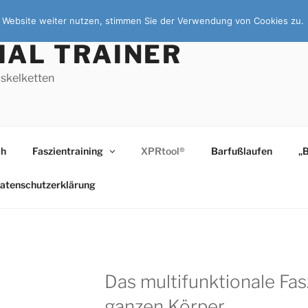
ie Website weiter nutzen, stimmen Sie der Verwendung von Cookies zu.
IAL TRAINER
skelketten
ch
Faszientraining
XPRtool®
Barfußlaufen
„
atenschutzerklärung
Das multifunktionale Fas
ganzen Körper