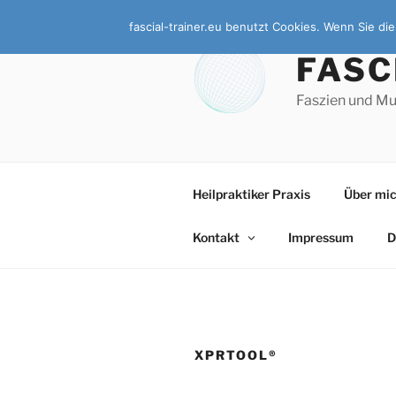
Zum
fascial-trainer.eu benutzt Cookies. Wenn Sie d
Inhalt
springen
FASC
Faszien und Mu
Heilpraktiker Praxis
Über mi
Kontakt
Impressum
D
XPRTOOL®