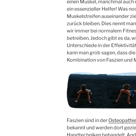
einen Muskel, manchmal auch me
ein essenzieller Helfer! Was n
Muskelstreifen auseinander zi
zurück bleiben. Dies nennt man
wir immer bei normalem Fitness
betreiben. Jedoch gibt es da, 
Unterschiede in der Effektivitä
kann man grob sagen, dass die 
Kombination von Faszien und 
Faszien sind in der
Osteopathi
bekannt und werden dort gezie
Handtechniken behandelt. Ander