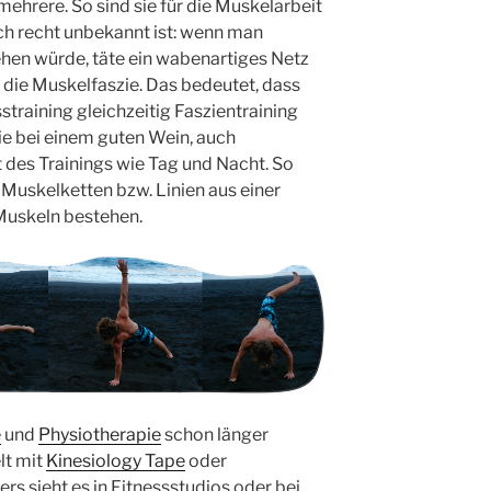
hrere. So sind sie für die Muskelarbeit
och recht unbekannt ist: wenn man
ehen würde, täte ein wabenartiges Netz
 die Muskelfaszie. Das bedeutet, dass
training gleichzeitig Faszientraining
wie bei einem guten Wein, auch
t des Trainings wie Tag und Nacht. So
Muskelketten bzw. Linien aus einer
Muskeln bestehen.
e
und
Physiotherapie
schon länger
lt mit
Kinesiology Tape
oder
s sieht es in Fitnessstudios oder bei