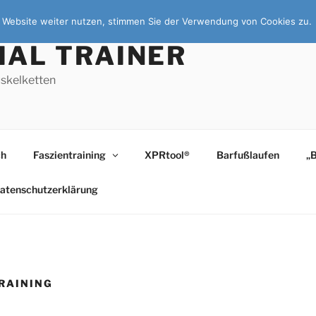
ie Website weiter nutzen, stimmen Sie der Verwendung von Cookies zu.
IAL TRAINER
skelketten
ch
Faszientraining
XPRtool®
Barfußlaufen
„
atenschutzerklärung
RAINING