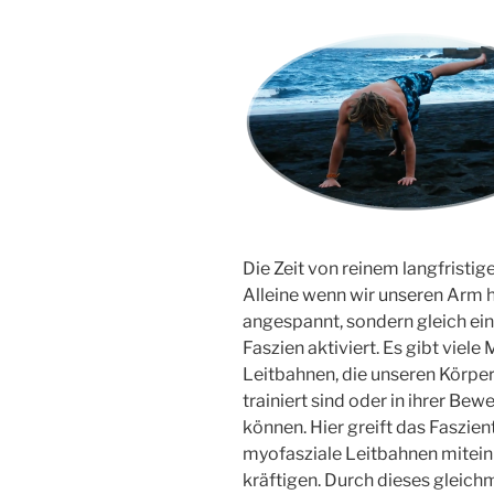
Die Zeit von reinem langfristig
Alleine wenn wir unseren Arm h
angespannt, sondern gleich ein
Faszien aktiviert. Es gibt viel
Leitbahnen, die unseren Körper
trainiert sind oder in ihrer Be
können. Hier greift das Faszien
myofasziale Leitbahnen mitei
kräftigen. Durch dieses gleich