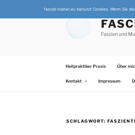
Zum
fascial-trainer.eu benutzt Cookies. Wenn Sie d
Inhalt
springen
FASC
Faszien und Mu
Heilpraktiker Praxis
Über mi
Kontakt
Impressum
D
SCHLAGWORT:
FASZIENT